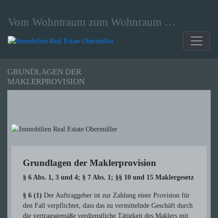
Springe
zum
Vom Wohntraum zum Wohnraum …
Inhalt
GRUNDLAGEN DER
MAKLERPROVISION
Grundlagen der Maklerprovision
§ 6 Abs. 1, 3 und 4; § 7 Abs. 1; §§ 10 und 15 Maklergesetz
§ 6 (1)
Der Auftraggeber ist zur Zahlung einer Provision für
den Fall verpflichtet, dass das zu vermittelnde Geschäft durch
die vertragsgemäße verdienstliche Tätigkeit des Maklers mit